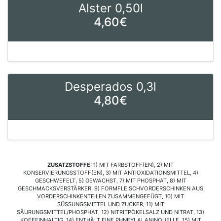
Alster 0,50l
4,60€
Desperados 0,3l
4,80€
ZUSATZSTOFFE:
1) MIT FARBSTOFF(EN), 2) MIT
KONSERVIERUNGSSTOFF(EN), 3) MIT ANTIOXIDATIONSMITTEL, 4)
GESCHWEFELT, 5) GEWACHST, 7) MIT PHOSPHAT, 8) MIT
GESCHMACKSVERSTÄRKER, 9) FORMFLEISCHVORDERSCHINKEN AUS
VORDERSCHINKENTEILEN ZUSAMMENGEFÜGT, 10) MIT
SÜSSUNGSMITTEL UND ZUCKER, 11) MIT
SÄURUNGSMITTEL/PHOSPHAT, 12) NITRITPÖKELSALZ UND NITRAT, 13)
KOFFEINHALTIG, 14) ENTHÄLT EINE PHNEYLALANINQUELLE, 15) MIT